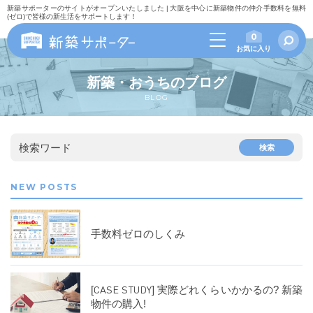
新築サポーターのサイトがオープンいたしました | 大阪を中心に新築物件の仲介手数料を無料
(ゼロ)で皆様の新生活をサポートします！
0
お気に入り
新築・おうちのブログ
BLOG
検索ワード
検索
NEW POSTS
手数料ゼロのしくみ
[CASE STUDY] 実際どれくらいかかるの? 新築
物件の購入!