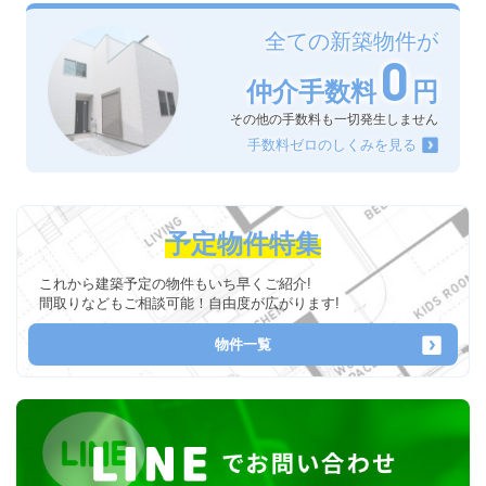
全ての新築物件が
0
仲介手数料
円
その他の手数料も一切発生しません
手数料ゼロのしくみを見る
予定物件特集
これから建築予定の物件もいち早くご紹介!
間取りなどもご相談可能！自由度が広がります!
物件一覧