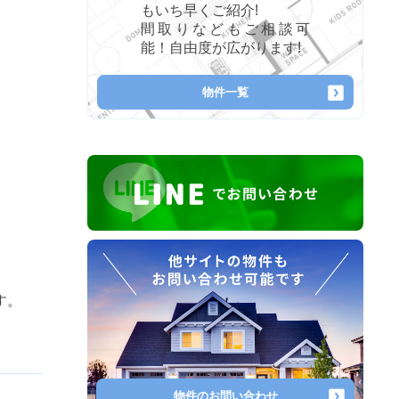
予定物件特集
これから建築予定の物件
もいち早くご紹介!
間取りなどもご相談可
能！自由度が広がります!
物件一覧
す。