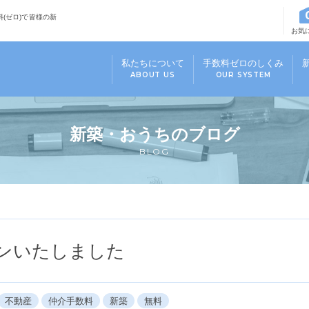
(ゼロ)で皆様の新
お気
私たちについて
手数料ゼロのしくみ
ABOUT US
OUR SYSTEM
新築・おうちのブログ
BLOG
ンいたしました
不動産
仲介手数料
新築
無料