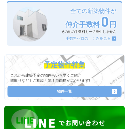
全ての新築物件が
0
仲介手数料
円
その他の手数料も一切発生しません
手数料ゼロのしくみを見る
予定物件特集
これから建築予定の物件もいち早くご紹介!
間取りなどもご相談可能！自由度が広がります!
物件一覧