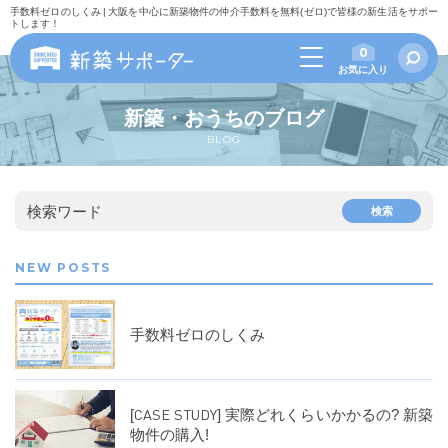
手数料ゼロのしくみ | 大阪を中心に新築物件の仲介手数料を無料(ゼロ)で皆様の新生活をサポー
トします！
0
お気に入り
新築・おうちのブログ
BLOG
検索ワード
検索
NEW POSTS
手数料ゼロのしくみ
[CASE STUDY] 実際どれくらいかかるの? 新築
物件の購入!