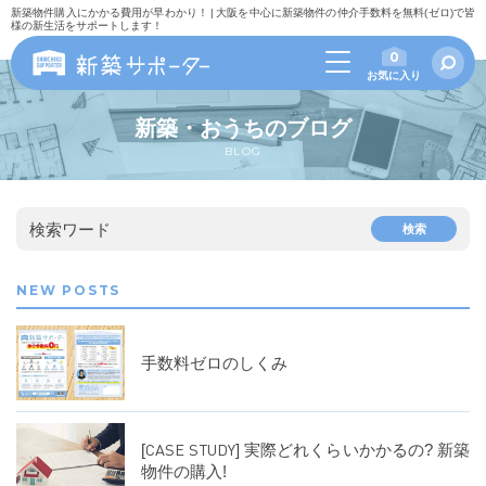
新築物件購入にかかる費用が早わかり！ | 大阪を中心に新築物件の仲介手数料を無料(ゼロ)で皆
様の新生活をサポートします！
0
お気に入り
新築・おうちのブログ
BLOG
検索ワード
検索
NEW POSTS
手数料ゼロのしくみ
[CASE STUDY] 実際どれくらいかかるの? 新築
物件の購入!