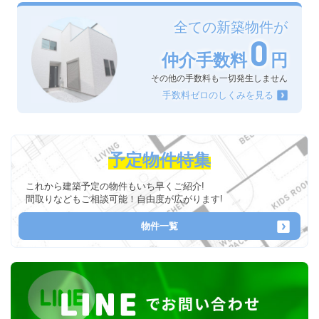
全ての新築物件が
0
仲介手数料
円
その他の手数料も一切発生しません
手数料ゼロのしくみを見る
予定物件特集
これから建築予定の物件もいち早くご紹介!
間取りなどもご相談可能！自由度が広がります!
物件一覧